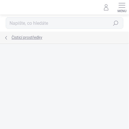
Přejít
na
obsah
Hledat
Čisticí prostředky