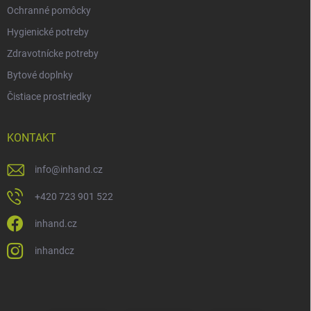
Ochranné pomôcky
Hygienické potreby
Zdravotnícke potreby
Bytové doplnky
Čistiace prostriedky
KONTAKT
info
@
inhand.cz
+420 723 901 522
inhand.cz
inhandcz