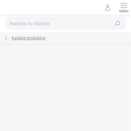
Prejsť
na
obsah
Hľadať
Katalóg produktov