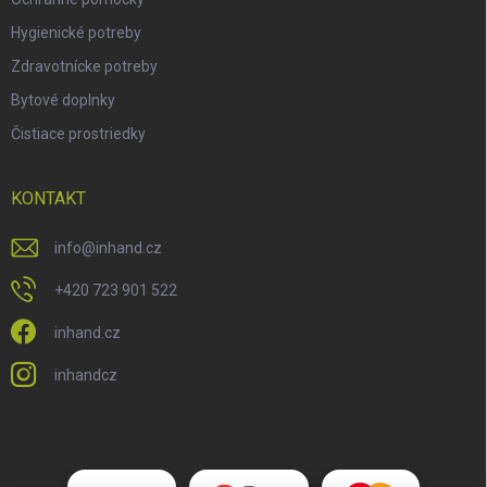
Hygienické potreby
Zdravotnícke potreby
Bytové doplnky
Čistiace prostriedky
KONTAKT
info
@
inhand.cz
+420 723 901 522
inhand.cz
inhandcz