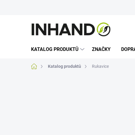
Přejít
na
obsah
KATALOG PRODUKTŮ
ZNAČKY
DOPR
Domů
Katalog produktů
Rukavice