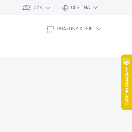
CZK
ČEŠTINA
PRÁZDNÝ KOŠÍK
NÁKUPNÍ
KOŠÍK