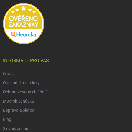
í
INFORMACE PRO VÁS
O nás
Obchodní podmínky
Ochrana osobních údajů
Moje objednávka
Doprava a platba
Blog
Slovník pojmů