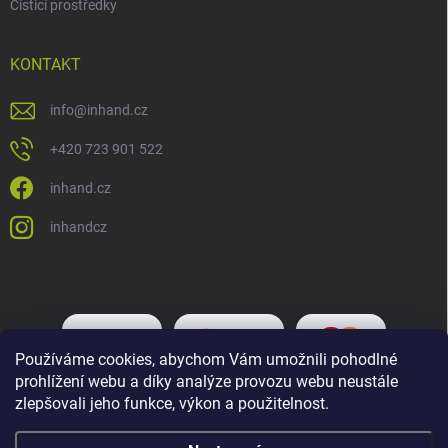
Čisticí prostředky
KONTAKT
info
@
inhand.cz
+420 723 901 522
inhand.cz
inhandcz
Používáme cookies, abychom Vám umožnili pohodlné
prohlížení webu a díky analýze provozu webu neustále
zlepšovali jeho funkce, výkon a použitelnost.