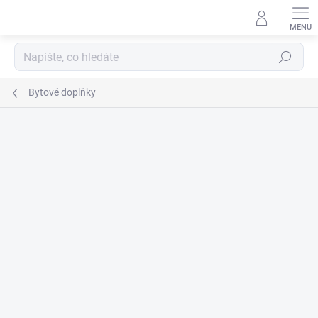
Přejít
na
obsah
Hledat
Bytové doplňky