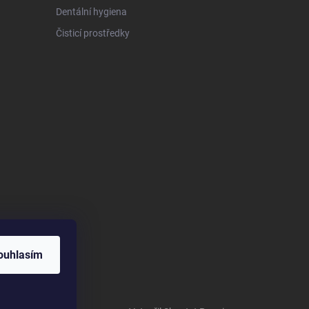
Dentální hygiena
Čisticí prostředky
ouhlasím