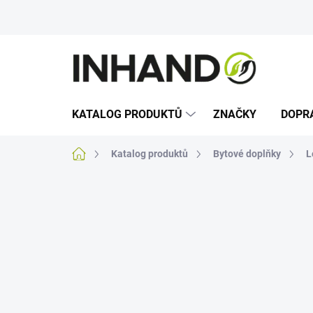
Přejít
na
obsah
KATALOG PRODUKTŮ
ZNAČKY
DOPR
Domů
Katalog produktů
Bytové doplňky
L