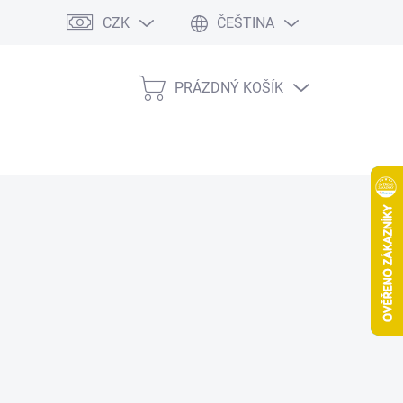
CZK
ČEŠTINA
PRÁZDNÝ KOŠÍK
NÁKUPNÍ
KOŠÍK