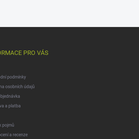
ORMACE PRO VÁS
dní podmínky
na osobních údajů
objednávka
a a platba
k pojmů
cení a recenze