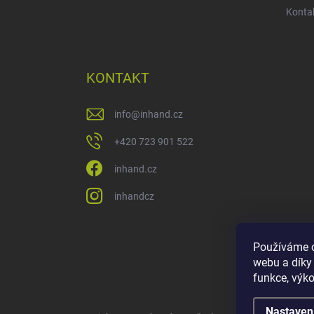
Konta
KONTAKT
info
@
inhand.cz
+420 723 901 522
inhand.cz
inhandcz
Používáme c
webu a díky
funkce, výko
Nastaven