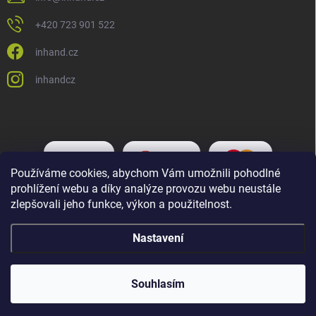
+420 723 901 522
inhand.cz
inhandcz
Používáme cookies, abychom Vám umožnili pohodlné
prohlížení webu a díky analýze provozu webu neustále
zlepšovali jeho funkce, výkon a použitelnost.
Nastavení
Copyright 2026
Inhand.cz
. Všechna práva vyhrazena.
Upravit nastavení
cookies
Souhlasím
Vytvořil Shoptet Premium