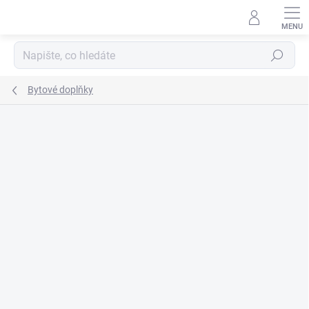
Přejít
na
obsah
Hledat
Bytové doplňky