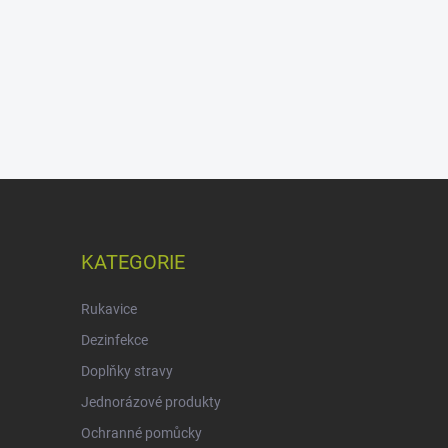
KATEGORIE
Rukavice
Dezinfekce
Doplňky stravy
Jednorázové produkty
Ochranné pomůcky