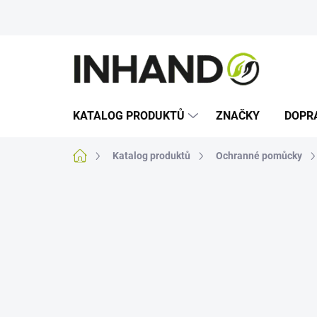
Přejít
na
obsah
KATALOG PRODUKTŮ
ZNAČKY
DOPR
Domů
Katalog produktů
Ochranné pomůcky