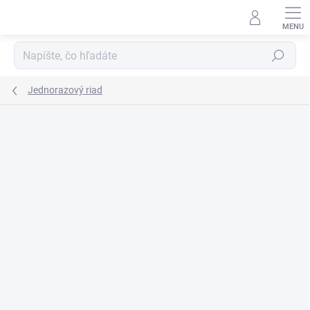
Prejsť
na
obsah
Hľadať
Jednorazový riad