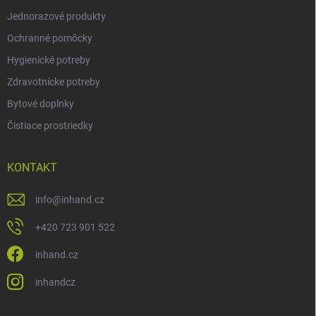
Jednorazové produkty
Ochranné pomôcky
Hygienické potreby
Zdravotnícke potreby
Bytové doplnky
Čistiace prostriedky
KONTAKT
info
@
inhand.cz
+420 723 901 522
inhand.cz
inhandcz