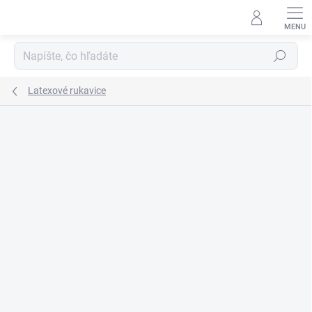
Prejsť
na
obsah
Hľadať
Latexové rukavice