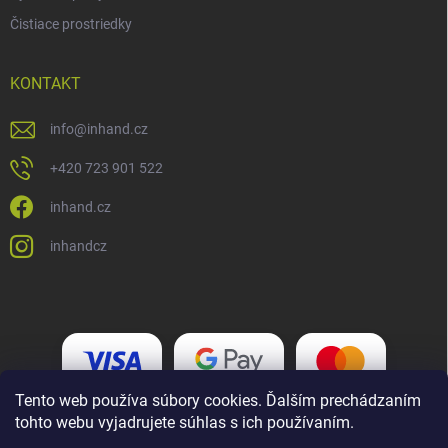
Čistiace prostriedky
KONTAKT
info
@
inhand.cz
+420 723 901 522
inhand.cz
inhandcz
Tento web používa súbory cookies. Ďalším prechádzaním
tohto webu vyjadrujete súhlas s ich používaním.