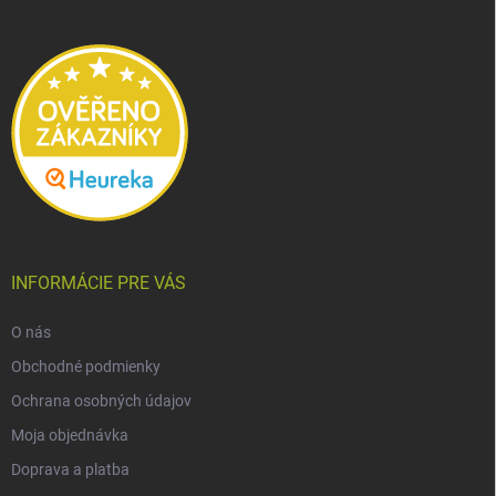
ä
t
i
e
INFORMÁCIE PRE VÁS
O nás
Obchodné podmienky
Ochrana osobných údajov
Moja objednávka
Doprava a platba