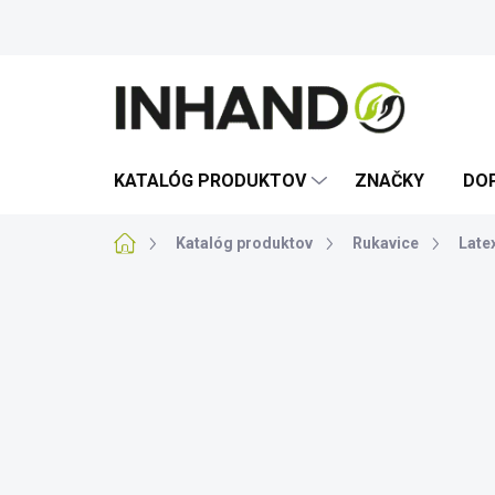
Prejsť
na
obsah
KATALÓG PRODUKTOV
ZNAČKY
DO
Domov
Katalóg produktov
Rukavice
Late