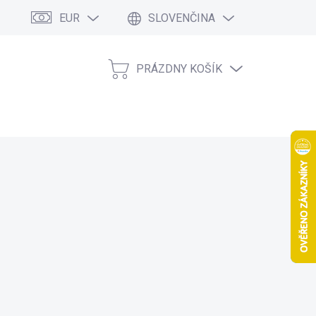
EUR
SLOVENČINA
PRÁZDNY KOŠÍK
NÁKUPNÝ
KOŠÍK