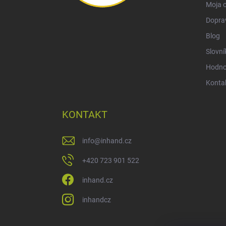
Moja 
Doprav
Blog
Slovní
Hodnot
Konta
KONTAKT
info
@
inhand.cz
+420 723 901 522
inhand.cz
inhandcz