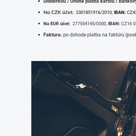
Dobierkou /
Online platba kartou / Bank
Na CZK účet:
2301851916/2010,
IBAN:
CZ42
Na EUR účet:
277554145/0300,
IBAN:
CZ16 0
Faktura:
po dohode platba na faktúru (posk