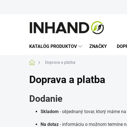
Prejsť
na
obsah
KATALÓG PRODUKTOV
ZNAČKY
DOP
Domov
Doprava a platba
Doprava a platba
Dodanie
Skladom
- objednaný tovar, ktorý máme na
Na dotaz
- informáciu o možnom termíne n