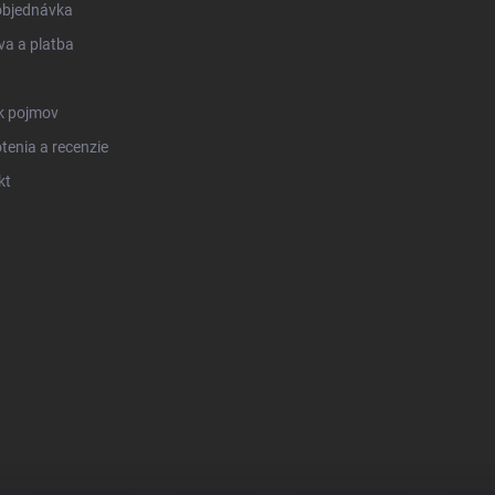
objednávka
a a platba
k pojmov
enia a recenzie
kt