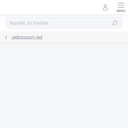
Prejsť
na
obsah
Hľadať
Jednorazový riad