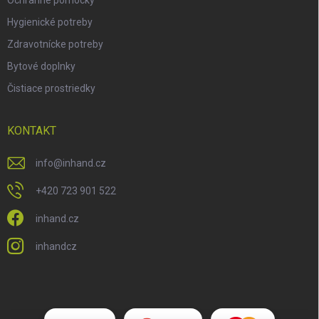
Hygienické potreby
Zdravotnícke potreby
Bytové doplnky
Čistiace prostriedky
KONTAKT
info
@
inhand.cz
+420 723 901 522
inhand.cz
inhandcz