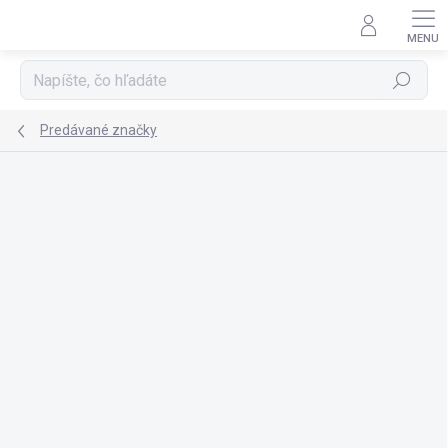
Prejsť
na
obsah
Hľadať
Predávané značky