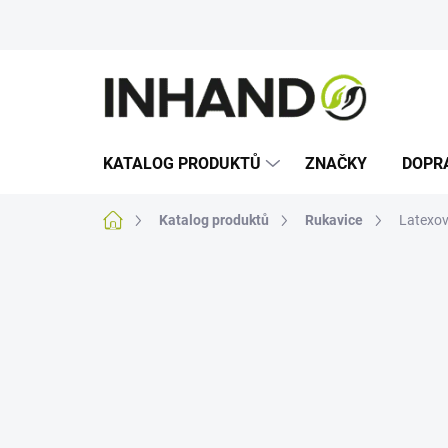
Přejít
na
obsah
KATALOG PRODUKTŮ
ZNAČKY
DOPR
Domů
Katalog produktů
Rukavice
Latexov