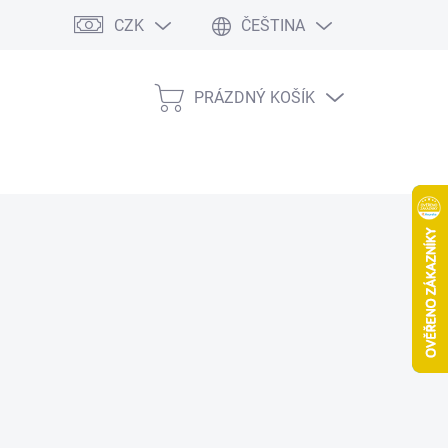
CZK
ČEŠTINA
PRÁZDNÝ KOŠÍK
NÁKUPNÍ
KOŠÍK