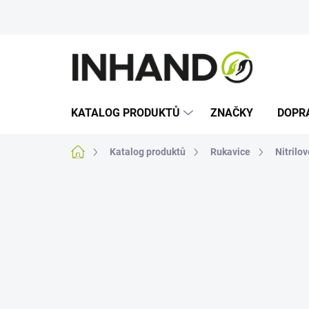
Přejít
na
obsah
KATALOG PRODUKTŮ
ZNAČKY
DOPR
Domů
Katalog produktů
Rukavice
Nitrilo