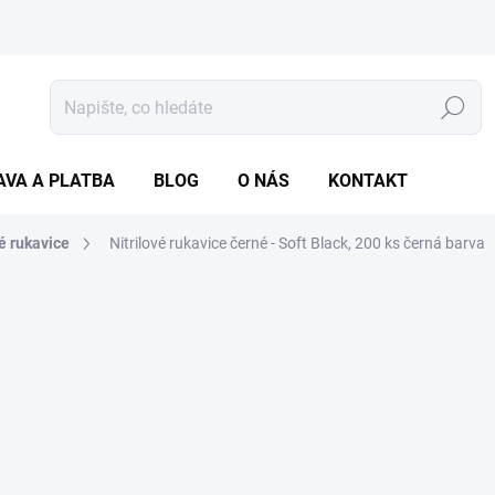
Hledat
AVA A PLATBA
BLOG
O NÁS
KONTAKT
vé rukavice
Nitrilové rukavice černé - Soft Black, 200 ks
černá barva