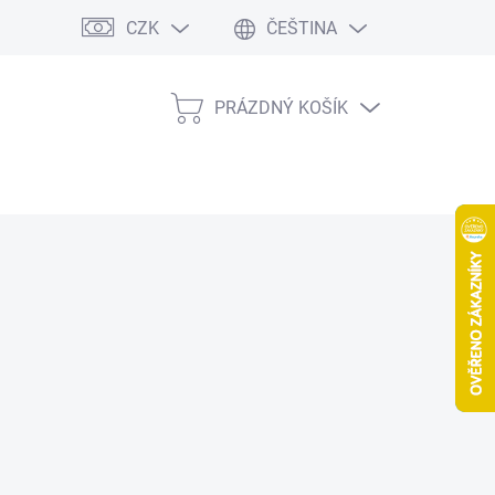
CZK
ČEŠTINA
PRÁZDNÝ KOŠÍK
NÁKUPNÍ
KOŠÍK