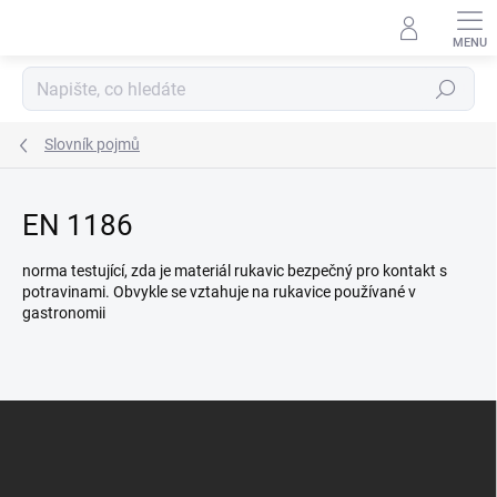
Přejít
na
obsah
Hledat
Slovník pojmů
EN 1186
norma testující, zda je materiál rukavic bezpečný pro kontakt s
potravinami. Obvykle se vztahuje na rukavice používané v
gastronomii
Z
á
p
a