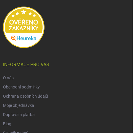
t
í
INFORMACE PRO VÁS
O nás
Obchodní podmínky
Ochrana osobních údajů
Moje objednávka
Doprava a platba
Blog
Slovník pojmů