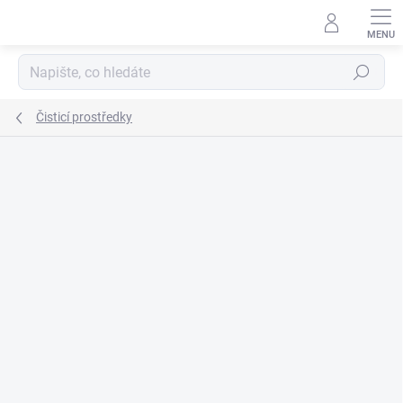
Přejít
na
obsah
Hledat
Čisticí prostředky