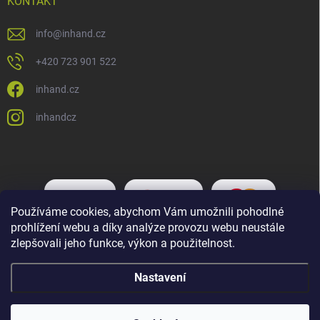
KONTAKT
info
@
inhand.cz
+420 723 901 522
inhand.cz
inhandcz
Používáme cookies, abychom Vám umožnili pohodlné
prohlížení webu a díky analýze provozu webu neustále
zlepšovali jeho funkce, výkon a použitelnost.
Nastavení
Copyright 2026
Inhand.cz
. Všechna práva vyhrazena.
Upravit nastavení
cookies