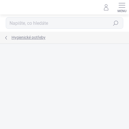
Přejít
na
obsah
Hledat
Hygienické potřeby