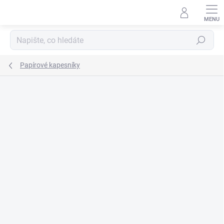
Přejít
na
obsah
Hledat
Papírové kapesníky