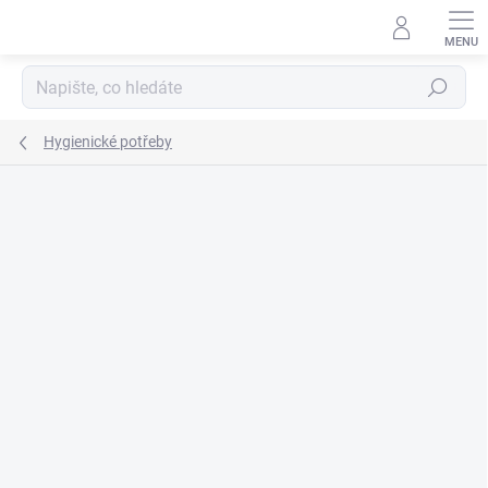
Přejít
na
obsah
Hledat
Hygienické potřeby