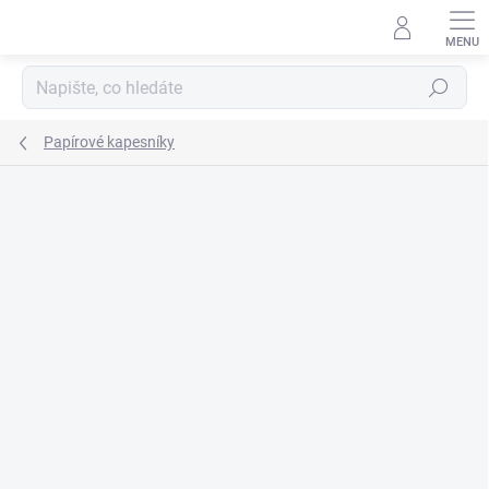
Přejít
na
obsah
Hledat
Papírové kapesníky