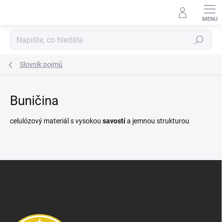
Přejít
na
obsah
Hledat
Slovník pojmů
Buničina
celulózový materiál s vysokou
savostí
a jemnou strukturou
Z
á
p
a
t
í