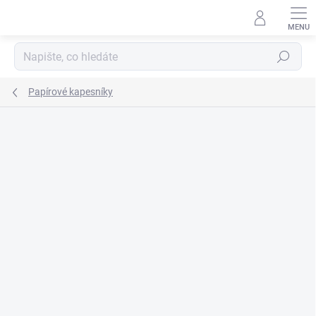
Přejít
na
obsah
Hledat
Papírové kapesníky