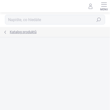
Přejít
na
obsah
Hledat
Katalog produktů