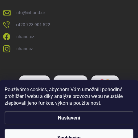
info
@
inhand.cz
+420 723 901 522
inhand.cz
inhandcz
Používáme cookies, abychom Vám umožnili pohodlné
prohlížení webu a díky analýze provozu webu neustále
zlepšovali jeho funkce, výkon a použitelnost.
Nastavení
Copyright 2026
Inhand.cz
. Všechna práva vyhrazena.
Upravit nastavení
cookies
Souhlasím