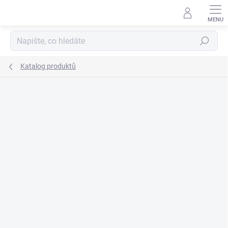
Přejít
na
obsah
Hledat
Katalog produktů