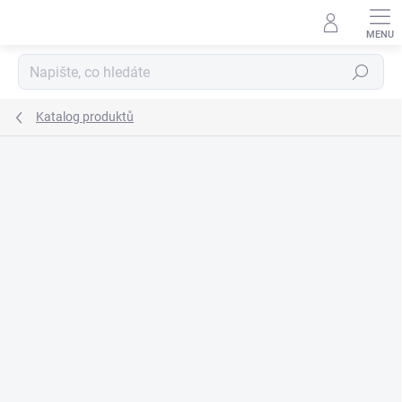
Přejít
na
obsah
Hledat
Katalog produktů