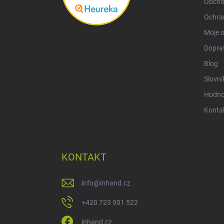
Obcho
Ochra
Moje 
Doprav
Blog
Slovní
Hodno
Konta
KONTAKT
info
@
inhand.cz
+420 723 901 522
inhand.cz