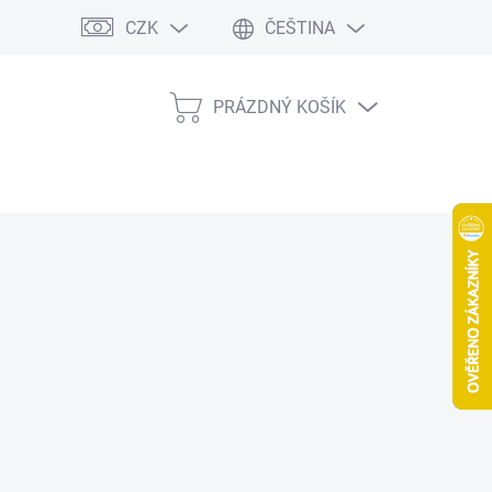
CZK
ČEŠTINA
PRÁZDNÝ KOŠÍK
NÁKUPNÍ
KOŠÍK