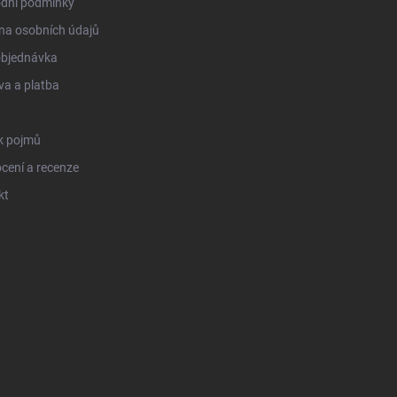
dní podmínky
na osobních údajů
objednávka
a a platba
k pojmů
cení a recenze
kt