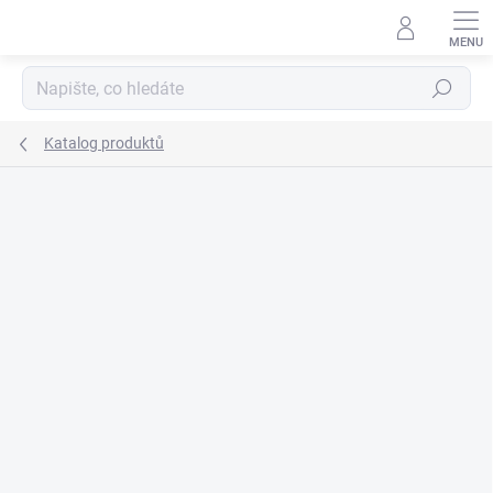
Přejít
na
obsah
Hledat
Katalog produktů