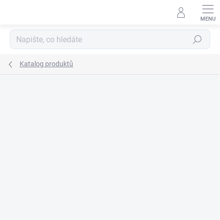
Přejít
na
obsah
Hledat
Katalog produktů