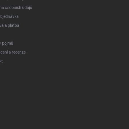
na osobních údajů
objednávka
a a platba
k pojmů
cení a recenze
kt