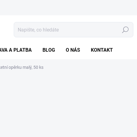
Hledat
AVA A PLATBA
BLOG
O NÁS
KONTAKT
etní opěrku malý, 50 ks