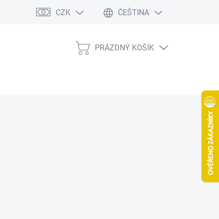
CZK
ČEŠTINA
PRÁZDNÝ KOŠÍK
NÁKUPNÍ
KOŠÍK