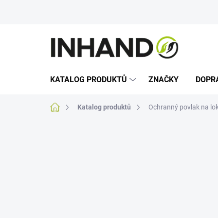
Přejít
na
obsah
KATALOG PRODUKTŮ
ZNAČKY
DOPR
Domů
Katalog produktů
Ochranný povlak na lok