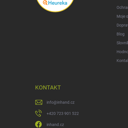
Ochra
Moje 
Doprav
Blog
Slovní
Hodno
Konta
KONTAKT
info
@
inhand.cz
+420 723 901 522
inhand.cz