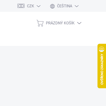
CZK
ČEŠTINA
PRÁZDNÝ KOŠÍK
NÁKUPNÍ
KOŠÍK