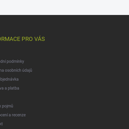
ORMACE PRO VÁS
dní podmínky
na osobních údajů
objednávka
a a platba
k pojmů
cení a recenze
kt