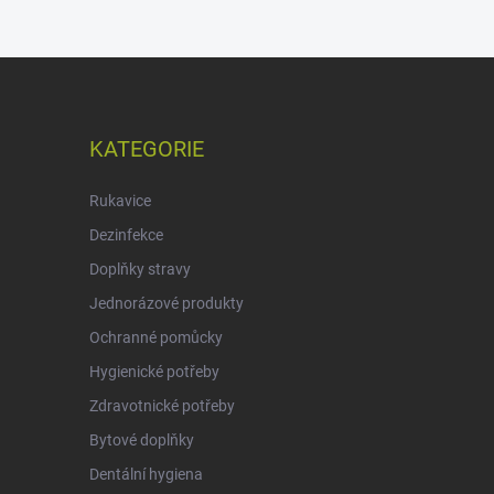
KATEGORIE
Rukavice
Dezinfekce
Doplňky stravy
Jednorázové produkty
Ochranné pomůcky
Hygienické potřeby
Zdravotnické potřeby
Bytové doplňky
Dentální hygiena