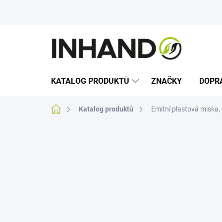
Přejít
na
obsah
KATALOG PRODUKTŮ
ZNAČKY
DOPR
Domů
Katalog produktů
Emitní plastová miska, 