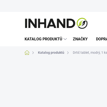
Přejít
na
obsah
KATALOG PRODUKTŮ
ZNAČKY
DOPR
Domů
Katalog produktů
Drtič tablet, modrý, 1 k