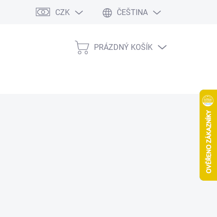
CZK
ČEŠTINA
PRÁZDNÝ KOŠÍK
NÁKUPNÍ
KOŠÍK