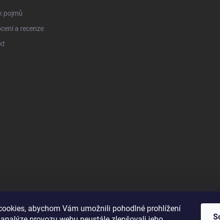
k pojmů
cení a recenze
kt
ookies, abychom Vám umožnili pohodlné prohlížení
S
 analýze provozu webu neustále zlepšovali jeho