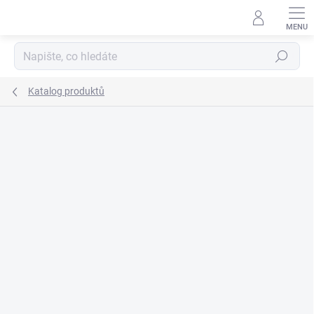
Přejít
na
obsah
Hledat
Katalog produktů