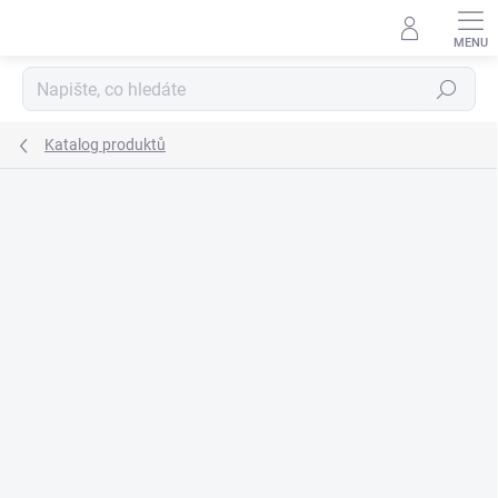
Přejít
na
obsah
Hledat
Katalog produktů