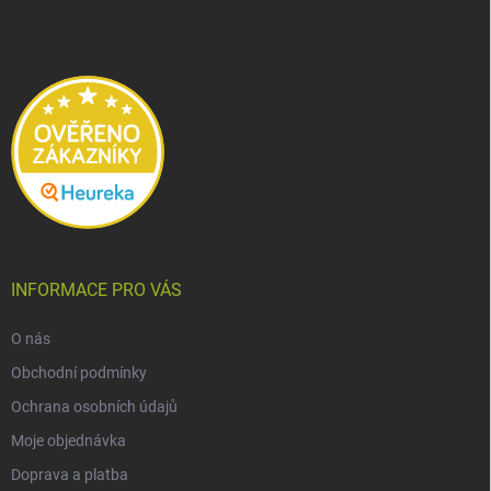
p
a
t
í
INFORMACE PRO VÁS
O nás
Obchodní podmínky
Ochrana osobních údajů
Moje objednávka
Doprava a platba