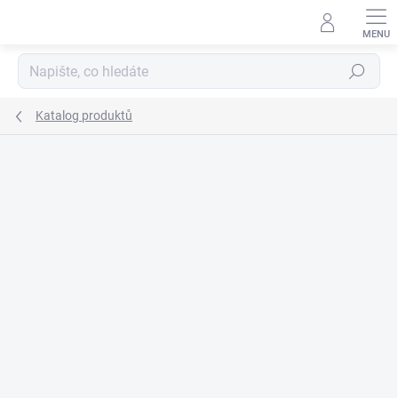
Přejít
na
obsah
Hledat
Katalog produktů