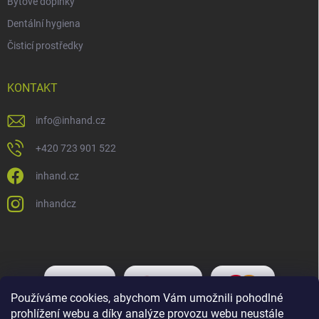
Bytové doplňky
Dentální hygiena
Čisticí prostředky
KONTAKT
info
@
inhand.cz
+420 723 901 522
inhand.cz
inhandcz
Používáme cookies, abychom Vám umožnili pohodlné
prohlížení webu a díky analýze provozu webu neustále