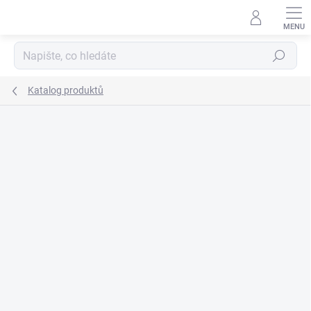
Přejít
na
obsah
Hledat
Katalog produktů