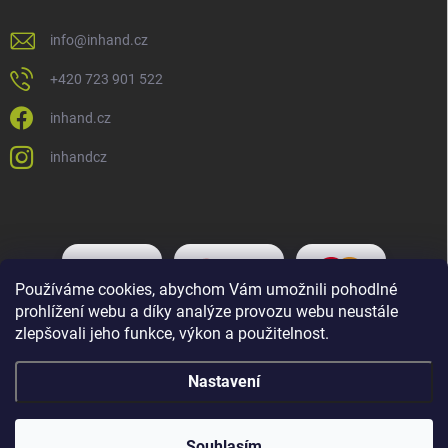
info
@
inhand.cz
+420 723 901 522
inhand.cz
inhandcz
Používáme cookies, abychom Vám umožnili pohodlné
prohlížení webu a díky analýze provozu webu neustále
zlepšovali jeho funkce, výkon a použitelnost.
Nastavení
Copyright 2026
Inhand.cz
. Všechna práva vyhrazena.
Upravit nastavení
cookies
Souhlasím