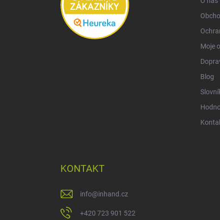
O nás
Obcho
Ochra
Moje 
Doprav
Blog
Slovní
Hodno
Konta
KONTAKT
info
@
inhand.cz
+420 723 901 522