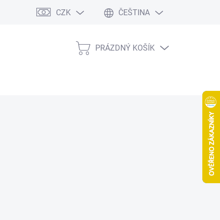
CZK
ČEŠTINA
PRÁZDNÝ KOŠÍK
NÁKUPNÍ
KOŠÍK