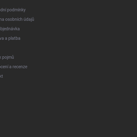
dní podmínky
na osobních údajů
objednávka
a a platba
k pojmů
cení a recenze
kt