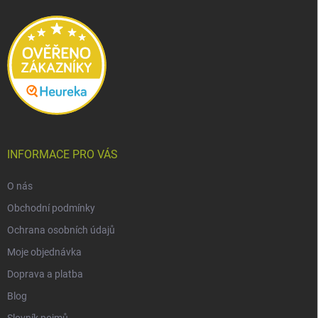
t
í
INFORMACE PRO VÁS
O nás
Obchodní podmínky
Ochrana osobních údajů
Moje objednávka
Doprava a platba
Blog