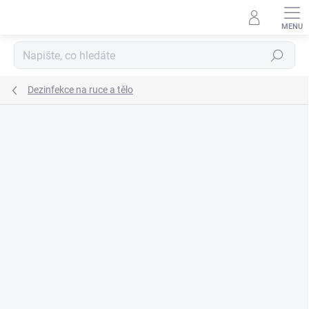
Přejít
na
obsah
Hledat
Dezinfekce na ruce a tělo