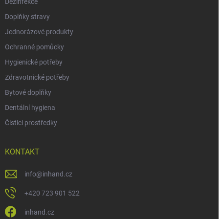
Dezinfekce
Doplňky stravy
Jednorázové produkty
Ochranné pomůcky
Hygienické potřeby
Zdravotnické potřeby
Bytové doplňky
Dentální hygiena
Čisticí prostředky
KONTAKT
info
@
inhand.cz
+420 723 901 522
inhand.cz