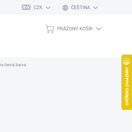
CZK
ČEŠTINA
PRÁZDNÝ KOŠÍK
NÁKUPNÍ
KOŠÍK
 ks
černá barva