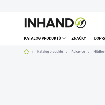
Přejít
na
obsah
KATALOG PRODUKTŮ
ZNAČKY
DOPR
Domů
Katalog produktů
Rukavice
Nitrilo