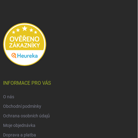
p
a
t
í
INFORMACE PRO VÁS
O nás
Obchodní podmínky
Ochrana osobních údajů
Moje objednávka
Doprava a platba