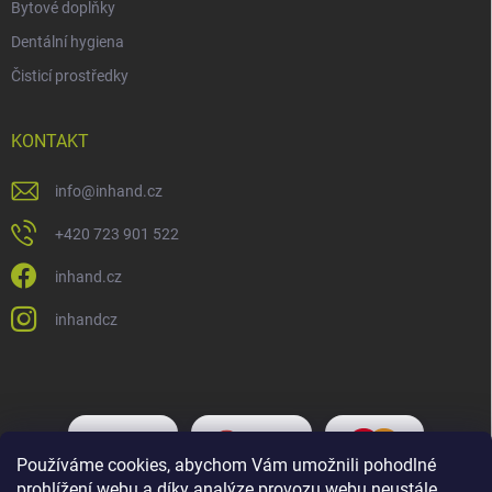
Bytové doplňky
Dentální hygiena
Čisticí prostředky
KONTAKT
info
@
inhand.cz
+420 723 901 522
inhand.cz
inhandcz
Používáme cookies, abychom Vám umožnili pohodlné
prohlížení webu a díky analýze provozu webu neustále