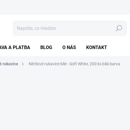
Hledat
AVA A PLATBA
BLOG
O NÁS
KONTAKT
vé rukavice
Nitrilové rukavice bílé - Soft White, 200 ks
bílá barva