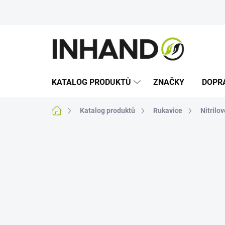
Přejít
na
obsah
KATALOG PRODUKTŮ
ZNAČKY
DOPR
Domů
Katalog produktů
Rukavice
Nitrilo