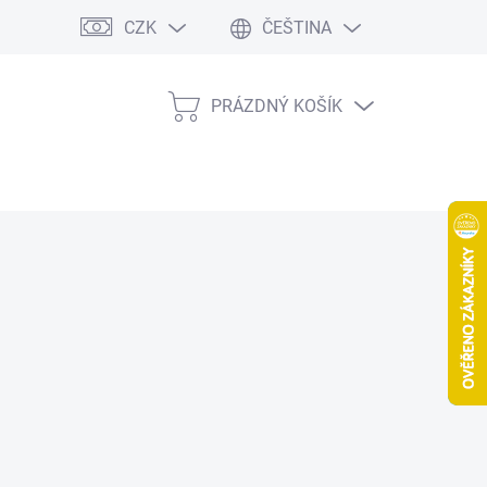
CZK
ČEŠTINA
PRÁZDNÝ KOŠÍK
NÁKUPNÍ
KOŠÍK