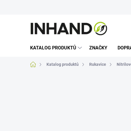
Přejít
na
obsah
KATALOG PRODUKTŮ
ZNAČKY
DOPR
Domů
Katalog produktů
Rukavice
Nitrilo