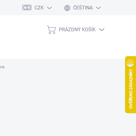
CZK
ČEŠTINA
PRÁZDNÝ KOŠÍK
NÁKUPNÍ
KOŠÍK
rva