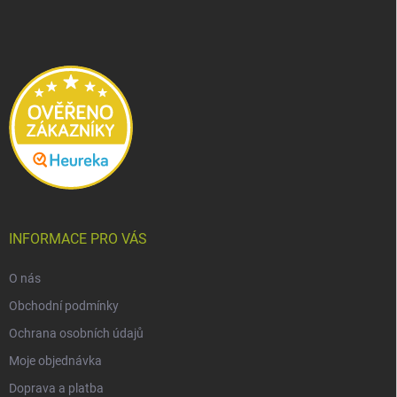
p
a
t
í
INFORMACE PRO VÁS
O nás
Obchodní podmínky
Ochrana osobních údajů
Moje objednávka
Doprava a platba