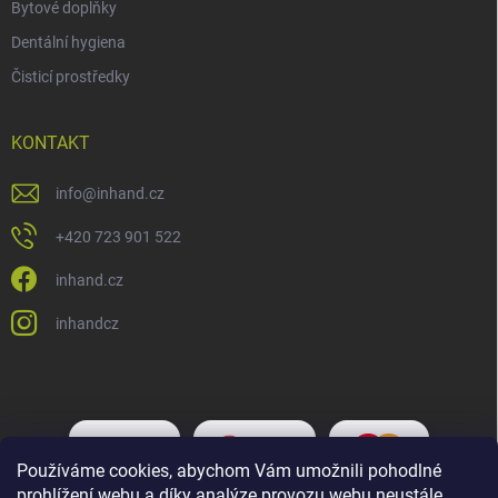
Bytové doplňky
Dentální hygiena
Čisticí prostředky
KONTAKT
info
@
inhand.cz
+420 723 901 522
inhand.cz
inhandcz
Používáme cookies, abychom Vám umožnili pohodlné
prohlížení webu a díky analýze provozu webu neustále