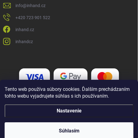
info
@
inhand.cz
+420 723 901 522
inhand.cz
inhandcz
Tento web používa súbory cookies. Ďalším prechádzaním
tohto webu vyjadrujete súhlas s ich používaním.
Nastavenie
Copyright 2026
Inhand.cz
. Všetky práva vyhradené.
Upraviť nastavenie
cookies
Súhlasím
Vytvoril Shoptet Premium