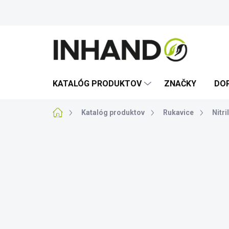
Prejsť
na
obsah
KATALÓG PRODUKTOV
ZNAČKY
DO
Domov
Katalóg produktov
Rukavice
Nitri