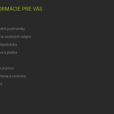
ORMÁCIE PRE VÁS
dné podmienky
na osobných údajov
objednávka
a a platba
ík pojmov
tenia a recenzie
kt