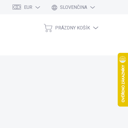
EUR
SLOVENČINA
PRÁZDNY KOŠÍK
NÁKUPNÝ
KOŠÍK