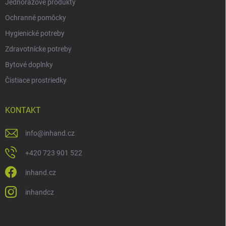
Jednorazové produkty
Ochranné pomôcky
Hygienické potreby
Zdravotnícke potreby
Bytové doplnky
Čistiace prostriedky
KONTAKT
info
@
inhand.cz
+420 723 901 522
inhand.cz
inhandcz